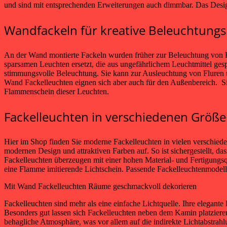
und sind mit entsprechenden Erweiterungen auch dimmbar. Das Desi
Wandfackeln für kreative Beleuchtung
An der Wand montierte Fackeln wurden früher zur Beleuchtung von
sparsamen Leuchten ersetzt, die aus ungefährlichem Leuchtmittel ges
stimmungsvolle Beleuchtung. Sie kann zur Ausleuchtung von Fluren 
Wand Fackelleuchten eignen sich aber auch für den Außenbereich. Sie
Flammenschein dieser Leuchten.
Fackelleuchten in verschiedenen Größ
Hier im Shop finden Sie moderne Fackelleuchten in vielen verschie
modernen Design und attraktiven Farben auf. So ist sichergestellt, da
Fackelleuchten überzeugen mit einer hohen Material- und Fertigungsqu
eine Flamme imitierende Lichtschein. Passende Fackelleuchtenmodelle
Mit Wand Fackelleuchten Räume geschmackvoll dekorieren
Fackelleuchten sind mehr als eine einfache Lichtquelle. Ihre elegan
Besonders gut lassen sich Fackelleuchten neben dem Kamin platzieren
behagliche Atmosphäre, was vor allem auf die indirekte Lichtabstrah