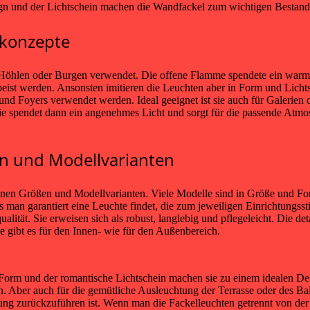
gn und der Lichtschein machen die Wandfackel zum wichtigen Bestand
skonzepte
 Höhlen oder Burgen verwendet. Die offene Flamme spendete ein warm
peist werden. Ansonsten imitieren die Leuchten aber in Form und Licht
und Foyers verwendet werden. Ideal geeignet ist sie auch für Galeri
 spendet dann ein angenehmes Licht und sorgt für die passende Atmosph
en und Modellvarianten
denen Größen und Modellvarianten. Viele Modelle sind in Größe und 
ss man garantiert eine Leuchte findet, die zum jeweiligen Einrichtungss
alität. Sie erweisen sich als robust, langlebig und pflegeleicht. Die d
 gibt es für den Innen- wie für den Außenbereich.
te Form und der romantische Lichtschein machen sie zu einem idealen 
. Aber auch für die gemütliche Ausleuchtung der Terrasse oder des Bal
lung zurückzuführen ist. Wenn man die Fackelleuchten getrennt von der