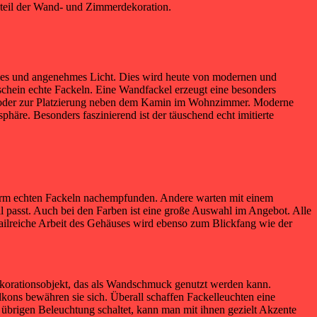
teil der Wand- und Zimmerdekoration.
es und angenehmes Licht. Dies wird heute von modernen und
schein echte Fackeln. Eine Wandfackel erzeugt eine besonders
en oder zur Platzierung neben dem Kamin im Wohnzimmer. Moderne
äre. Besonders faszinierend ist der täuschend echt imitierte
Form echten Fackeln nachempfunden. Andere warten mit einem
til passt. Auch bei den Farben ist eine große Auswahl im Angebot. Alle
etailreiche Arbeit des Gehäuses wird ebenso zum Blickfang wie der
Dekorationsobjekt, das als Wandschmuck genutzt werden kann.
kons bewähren sie sich. Überall schaffen Fackelleuchten eine
 übrigen Beleuchtung schaltet, kann man mit ihnen gezielt Akzente