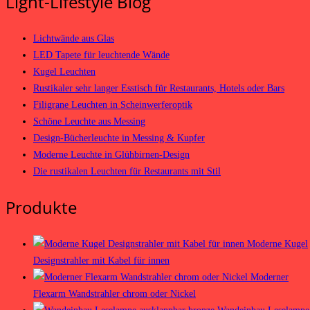
Light-Lifestyle Blog
Lichtwände aus Glas
LED Tapete für leuchtende Wände
Kugel Leuchten
Rustikaler sehr langer Esstisch für Restaurants, Hotels oder Bars
Filigrane Leuchten in Scheinwerferoptik
Schöne Leuchte aus Messing
Design-Bücherleuchte in Messing & Kupfer
Moderne Leuchte in Glühbirnen-Design
Die rustikalen Leuchten für Restaurants mit Stil
Produkte
Moderne Kugel
Designstrahler mit Kabel für innen
Moderner
Flexarm Wandstrahler chrom oder Nickel
Wandeinbau Leselampe