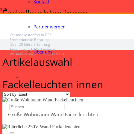
Kontakt
Fackelleuchten innen
Start
Partner werden
Innenleuchten
Wandleuchten
Versandkostenfrei in DE*
Fackelleuchten innen
Professionelle Beratung
Über 20 Jahre Erfahrung
Ausschließlich Markenware
Über uns
Wir liefern nach DE, AT, CH & EU
Artikelauswahl
Fackelleuchten innen
Große Wohnraum Wand Fackelleuchten