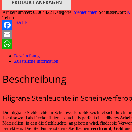
PRODUKT ANFRAGEN
Artikelnummer:
62004422
Kategorie:
Stehleuchten
Schlüsselwort:
Ku
Teilen:
SALE
Facebook
Email
WhatsApp
Beschreibung
Zusätzliche Information
Beschreibung
Filigrane Stehleuchte in Scheinwerferop
Die filigrane Stehleuchte in Scheinwerferoptik zeichnet sich durch ih
Licht sowohl als Deckenfluter als auch als perfekt einstellbares Arbe
Materialien, in den die Stehleuchte angeboten wird, findet sie Verw
perfekt ein. Die Stehlampe ist den Oberflächen
verchromt
,
Gold
un