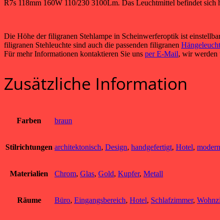
R7s 118mm 160W 110/230 3100Lm. Das Leuchtmittel befindet sich hint
Die Höhe der filigranen Stehlampe in Scheinwerferoptik ist einstell
filigranen Stehleuchte sind auch die passenden filigranen
Hängeleuch
Für mehr Informationen kontaktieren Sie uns
per E-Mail
, wir werden 
Zusätzliche Information
Farben
braun
Stilrichtungen
architektonisch
,
Design
,
handgefertigt
,
Hotel
,
moder
Materialien
Chrom
,
Glas
,
Gold
,
Kupfer
,
Metall
Räume
Büro
,
Eingangsbereich
,
Hotel
,
Schlafzimmer
,
Wohnz