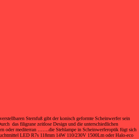
 verstellbaren Sternfuß gibt der konisch geformte Scheinwerfer sein
Durch das filigrane zeitlose Design und die unterschiedlichen
dern oder mediterran …….die Stehlampe in Scheinwerferoptik fügt sich
em Leuchtmittel LED R7s 118mm 14W 110/230V 1500Lm oder Halo-eco