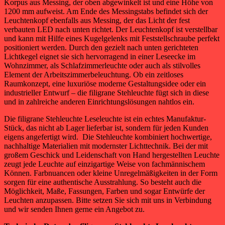
Korpus aus Messing, der oben abgewinkelt ist und eine Höhe von
1200 mm aufweist. Am Ende des Messingstabs befindet sich der
Leuchtenkopf ebenfalls aus Messing, der das Licht der fest
verbauten LED nach unten richtet. Der Leuchtenkopf ist verstellbar
und kann mit Hilfe eines Kugelgelenks mit Feststellschraube perfekt
positioniert werden. Durch den gezielt nach unten gerichteten
Lichtkegel eignet sie sich hervorragend in einer Leseecke im
Wohnzimmer, als Schlafzimmerleuchte oder auch als stilvolles
Element der Arbeitszimmerbeleuchtung. Ob ein zeitloses
Raumkonzept, eine luxuriöse moderne Gestaltungsidee oder ein
industrieller Entwurf – die filigrane Stehleuchte fügt sich in diese
und in zahlreiche anderen Einrichtungslösungen nahtlos ein.
Die filigrane Stehleuchte Leseleuchte ist ein echtes Manufaktur-
Stück, das nicht ab Lager lieferbar ist, sondern für jeden Kunden
eigens angefertigt wird. Die Stehleuchte kombiniert hochwertige,
nachhaltige Materialien mit modernster Lichttechnik. Bei der mit
großem Geschick und Leidenschaft von Hand hergestellten Leuchte
zeugt jede Leuchte auf einzigartige Weise von fachmännischem
Können. Farbnuancen oder kleine Unregelmäßigkeiten in der Form
sorgen für eine authentische Ausstrahlung. So besteht auch die
Möglichkeit, Maße, Fassungen, Farben und sogar Entwürfe der
Leuchten anzupassen. Bitte setzen Sie sich mit uns in Verbindung
und wir senden Ihnen gerne ein Angebot zu.