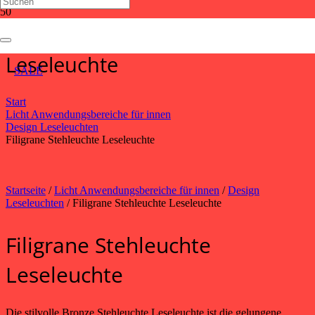
Filigrane Stehleuchte
Leseleuchte
SALE
Start
Licht Anwendungsbereiche für innen
Design Leseleuchten
Filigrane Stehleuchte Leseleuchte
Startseite
/
Licht Anwendungsbereiche für innen
/
Design
Leseleuchten
/ Filigrane Stehleuchte Leseleuchte
Filigrane Stehleuchte
Leseleuchte
Die stilvolle Bronze Stehleuchte Leseleuchte ist die gelungene