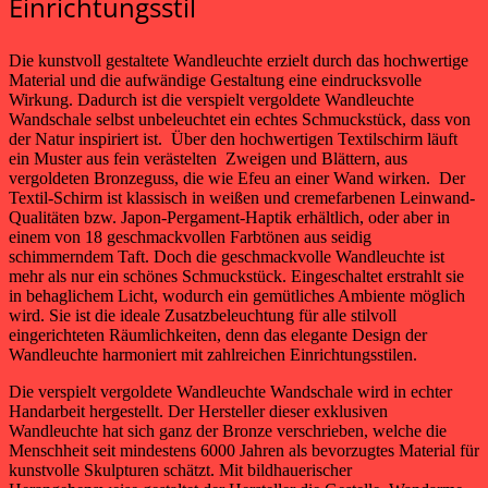
Einrichtungsstil
Die kunstvoll gestaltete Wandleuchte erzielt durch das hochwertige
Material und die aufwändige Gestaltung eine eindrucksvolle
Wirkung. Dadurch ist die verspielt vergoldete Wandleuchte
Wandschale selbst unbeleuchtet ein echtes Schmuckstück, dass von
der Natur inspiriert ist. Über den hochwertigen Textilschirm läuft
ein Muster aus fein verästelten Zweigen und Blättern, aus
vergoldeten Bronzeguss, die wie Efeu an einer Wand wirken. Der
Textil-Schirm ist klassisch in weißen und cremefarbenen Leinwand-
Qualitäten bzw. Japon-Pergament-Haptik erhältlich, oder aber in
einem von 18 geschmackvollen Farbtönen aus seidig
schimmerndem Taft. Doch die geschmackvolle Wandleuchte ist
mehr als nur ein schönes Schmuckstück. Eingeschaltet erstrahlt sie
in behaglichem Licht, wodurch ein gemütliches Ambiente möglich
wird. Sie ist die ideale Zusatzbeleuchtung für alle stilvoll
eingerichteten Räumlichkeiten, denn das elegante Design der
Wandleuchte harmoniert mit zahlreichen Einrichtungsstilen.
Die verspielt vergoldete Wandleuchte Wandschale wird in echter
Handarbeit hergestellt. Der Hersteller dieser exklusiven
Wandleuchte hat sich ganz der Bronze verschrieben, welche die
Menschheit seit mindestens 6000 Jahren als bevorzugtes Material für
kunstvolle Skulpturen schätzt. Mit bildhauerischer