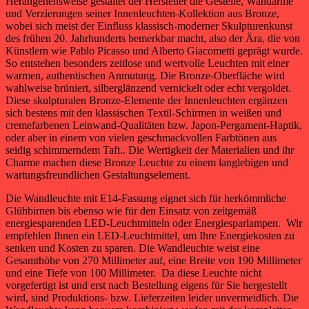
Herangehensweise gestaltet der Hersteller die Gestelle, Wandarme
und Verzierungen seiner Innenleuchten-Kollektion aus Bronze,
wobei sich meist der Einfluss klassisch-moderner Skulpturenkunst
des frühen 20. Jahrhunderts bemerkbar macht, also der Ära, die von
Künstlern wie Pablo Picasso und Alberto Giacometti geprägt wurde.
So entstehen besonders zeitlose und wertvolle Leuchten mit einer
warmen, authentischen Anmutung. Die Bronze-Oberfläche wird
wahlweise brüniert, silberglänzend vernickelt oder echt vergoldet.
Diese skulpturalen Bronze-Elemente der Innenleuchten ergänzen
sich bestens mit den klassischen Textil-Schirmen in weißen und
cremefarbenen Leinwand-Qualitäten bzw. Japon-Pergament-Haptik,
oder aber in einem von vielen geschmackvollen Farbtönen aus
seidig schimmerndem Taft.. Die Wertigkeit der Materialien und ihr
Charme machen diese Bronze Leuchte zu einem langlebigen und
wartungsfreundlichen Gestaltungselement.
Die Wandleuchte mit E14-Fassung eignet sich für herkömmliche
Glühbirnen bis ebenso wie für den Einsatz von zeitgemäß
energiesparenden LED-Leuchtmitteln oder Energiesparlampen. Wir
empfehlen Ihnen ein LED-Leuchtmittel, um Ihre Energiekosten zu
senken und Kosten zu sparen. Die Wandleuchte weist eine
Gesamthöhe von 270 Millimeter auf, eine Breite von 190 Millimeter
und eine Tiefe von 100 Millimeter. Da diese Leuchte nicht
vorgefertigt ist und erst nach Bestellung eigens für Sie hergestellt
wird, sind Produktions- bzw. Lieferzeiten leider unvermeidlich. Die