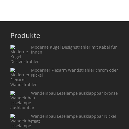
Produkte
Moderne Kugel Designstrahler mit Kabel für
innen
Moderner Flexarm Wandstrahler chrom oder
Nickel
Wandeinbau Leselampe ausklappbar bronze
Wandeinbau Leselampe ausklappbar Nickel
matt