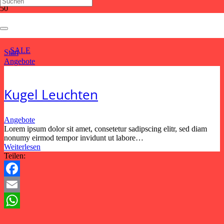
Angebote
SALE
Start
Angebote
Kugel Leuchten
Angebote
Lorem ipsum dolor sit amet, consetetur sadipscing elitr, sed diam
nonumy eirmod tempor invidunt ut labore…
Weiterlesen
Teilen:
Facebook
Email
WhatsApp